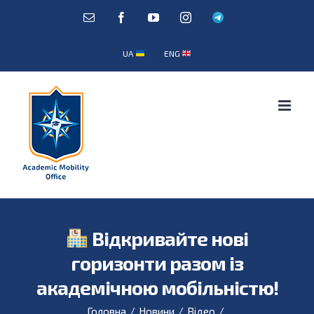
Skip
E-
Facebook
YouTube
Instagram
Telegram
mail:
to
content
UA
ENG
Відкривайте нові
горизонти разом із
академічною мобільністю!
Головна
/
Новини
/
Відео
/