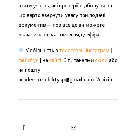
взяти участь, які критерії відбору та на
що варто звернути увагу при подачі
документів — про все це ви можете
дізнатись під час перегляду ефіру.
Мобільність в
телеграм
|
інстаграм
|
фейсбук
| на
сайті
. З питаннями
сюди
або
на пошту
academicmobilitykpi@gmail.com. Успіхів!
Поділіться цією інформацією