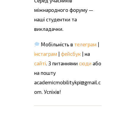
Серед учасників
міжнародного форуму —
наші студентки та
викладачки.
Мобільність в
телеграм
|
інстаграм
|
фейсбук
| на
сайті
. З питаннями
сюди
або
на пошту
academicmobilitykpi@gmail.c
om. Успіхів!
Поділіться цією
інформацією