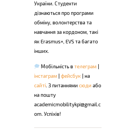
України. Студенти
дізнаються про програми
обміну, волонтерства та
навчання за кордоном, такі
як Erasmus+, EVS та багато
інших.
Мобільність в
телеграм
|
інстаграм
|
фейсбук
| на
сайті
. З питаннями
сюди
або
на пошту
academicmobilitykpi@gmail.c
om. Успіхів!