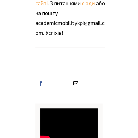
сайті
. З питаннями
сюди
або
на пошту
academicmobilitykpi@gmail.c
om. Успіхів!
Поділіться цією
інформацією