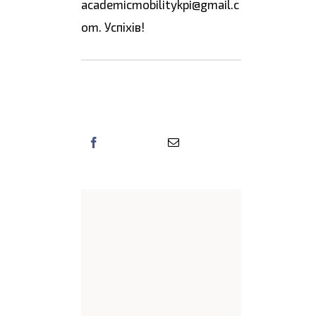
academicmobilitykpi@gmail.c
om. Успіхів!
Поділіться цією
інформацією