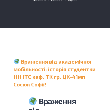
Враження від академічної
мобільності: історія студентки
НН ІТС каф. ТК гр. ЦК-41мп
Сосюк Софії!
Враження
від