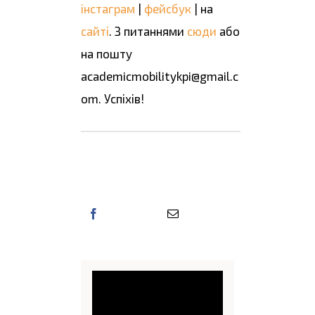
інстаграм
|
фейсбук
| на
сайті
. З питаннями
сюди
або
на пошту
academicmobilitykpi@gmail.c
om. Успіхів!
Поділіться цією
інформацією