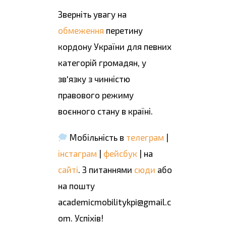
Зверніть увагу на
обмеження
перетину
кордону України для певних
категорій громадян, у
зв'язку з чинністю
правового режиму
воєнного стану в країні.
Мобільність в
телеграм
|
інстаграм
|
фейсбук
| на
сайті
. З питаннями
сюди
або
на пошту
academicmobilitykpi@gmail.c
om. Успіхів!