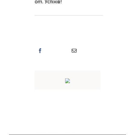
om. Успіхів!
Поділіться цією
інформацією