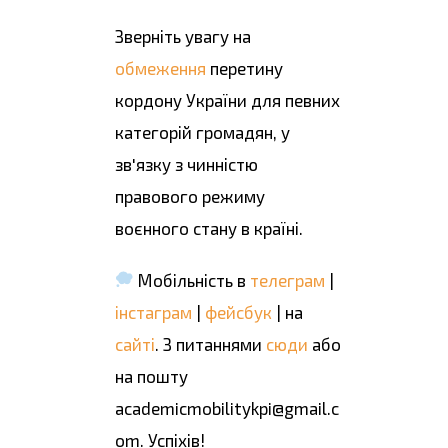
Зверніть увагу на
обмеження
перетину
кордону України для певних
категорій громадян, у
зв'язку з чинністю
правового режиму
воєнного стану в країні.
Мобільність в
телеграм
|
інстаграм
|
фейсбук
| на
сайті
. З питаннями
сюди
або
на пошту
academicmobilitykpi@gmail.c
om. Успіхів!