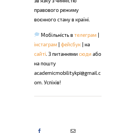
зв'язку з чинністю
правового режиму
воєнного стану в країні.
Мобільність в
телеграм
|
інстаграм
|
фейсбук
| на
сайті
. З питаннями
сюди
або
на пошту
academicmobilitykpi@gmail.c
om. Успіхів!
Поділіться цією
інформацією