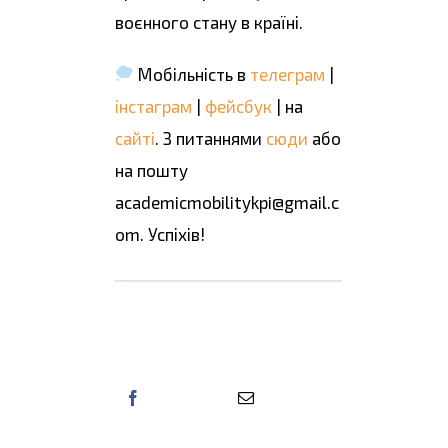
воєнного стану в країні.
Мобільність в
телеграм
|
інстаграм
|
фейсбук
| на
сайті
. З питаннями
сюди
або
на пошту
academicmobilitykpi@gmail.c
om. Успіхів!
Поділіться цією
інформацією