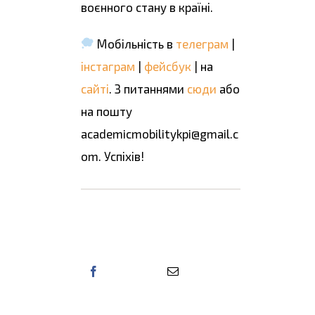
воєнного стану в країні.
Мобільність в
телеграм
|
інстаграм
|
фейсбук
| на
сайті
. З питаннями
сюди
або
на пошту
academicmobilitykpi@gmail.c
om. Успіхів!
Поділіться цією
інформацією