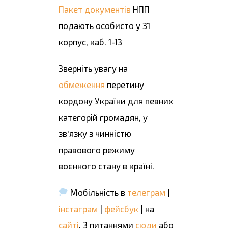
Пакет документів
НПП
подають особисто у 31
корпус, каб. 1-13
Зверніть увагу на
обмеження
перетину
кордону України для певних
категорій громадян, у
зв'язку з чинністю
правового режиму
воєнного стану в країні.
Мобільність в
телеграм
|
інстаграм
|
фейсбук
| на
сайті
. З питаннями
сюди
або