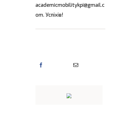
academicmobilitykpi@gmail.c
om. Успіхів!
Поділіться цією
інформацією