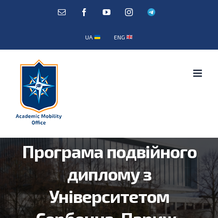
Skip
E-
Facebook
YouTube
Instagram
Telegram
mail:
to
content
UA
ENG
Програма подвійного
диплому з
Університетом