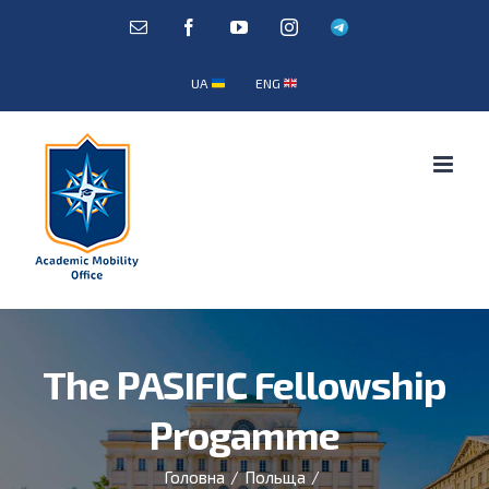
Skip
E-
Facebook
YouTube
Instagram
Telegram
mail:
to
content
UA
ENG
The PASIFIC Fellowship
Progamme
Головна
/
Польща
/