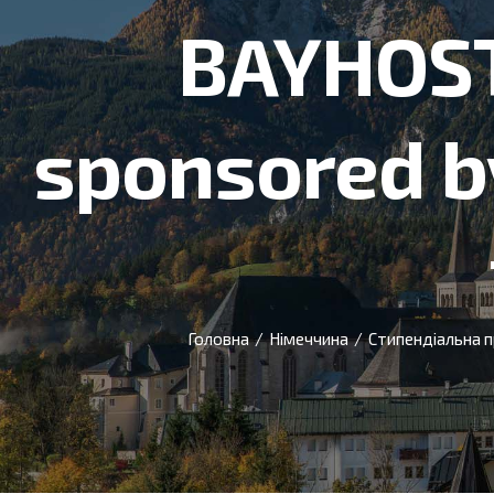
BAYHOST
sponsored by
Головна
/
Німеччина
/
Стипендіальна п