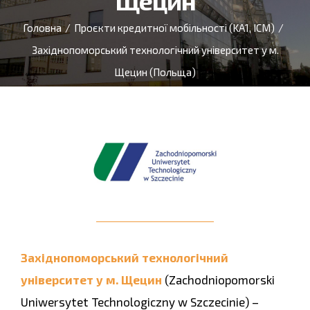
Щецин
Головна
/
Проєкти кредитної мобільності (KA1, ICM)
/
Західнопоморський технологічний університет у м.
Щецин (Польща)
Західнопоморський технологічний
університет у м. Щецин
(Zachodniopomorski
Uniwersytet Technologiczny w Szczecinie) –