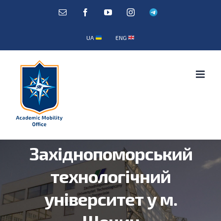
Skip
E-
Facebook
YouTube
Instagram
Telegram
mail:
to
content
UA
ENG
Західнопоморський
технологічний
університет у м.