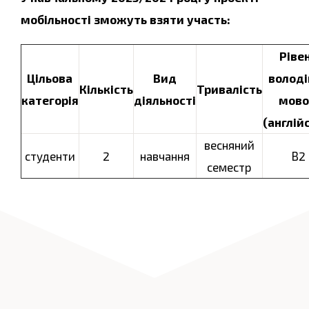
мобільності зможуть взяти участь:
Ріве
Цільова
Вид
володі
Кількість
Тривалість
категорія
діяльності
мов
(англій
весняний
студенти
2
навчання
В2
семестр