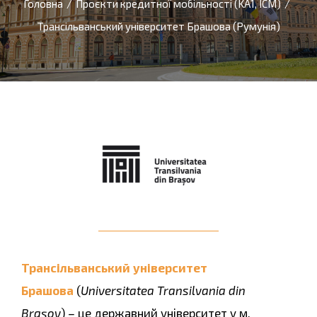
Головна
/
Проєкти кредитної мобільності (KA1, ICM)
/
Трансільванський університет Брашова (Румунія)
Трансільванський університет
Брашова
(
Universitatea Transilvania din
Brașov
)
–
це державний університет у м.