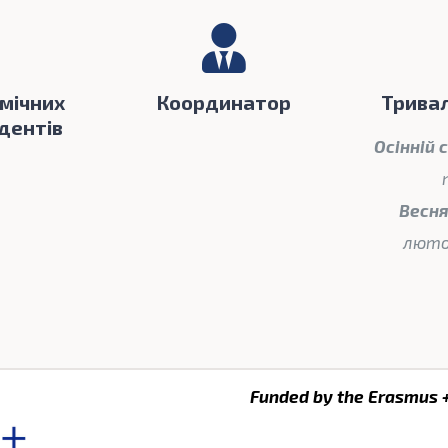
мічних
Координатор
Тривал
удентів
Осінній
Весн
люто
Funded by the Erasmus 