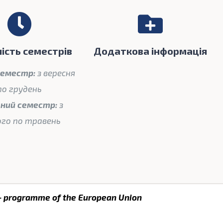
ість семестрів
Додаткова інформація
 семестр:
з вересня
по грудень
яний семестр:
з
го по травень
+ programme of the European Union