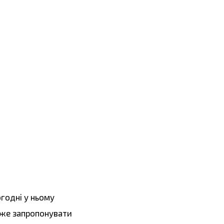
огодні у ньому
може запропонувати