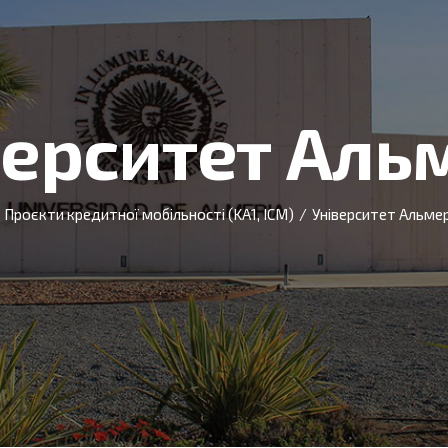
верситет Альм
Проєкти кредитної мобільності (KA1, ICM)
/
Університет Альмері