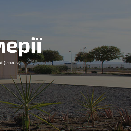
ерії
ї (Іспанія)