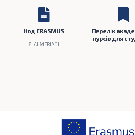
Код ERASMUS
Перелік акаде
курсів для ст
E ALMERIA01