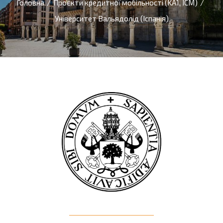
Головна
/
Проєкти кредитної мобільності (KA1, ICM)
/
Університет Вальядолід (Іспанія)