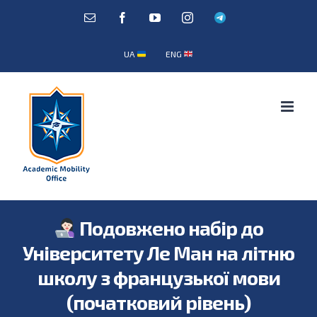
Skip
E-
Facebook
YouTube
Instagram
Telegram
mail:
to
content
UA
ENG
Подовжено набір до
Університету Ле Ман на літню
школу з французької мови
(початковий рівень)