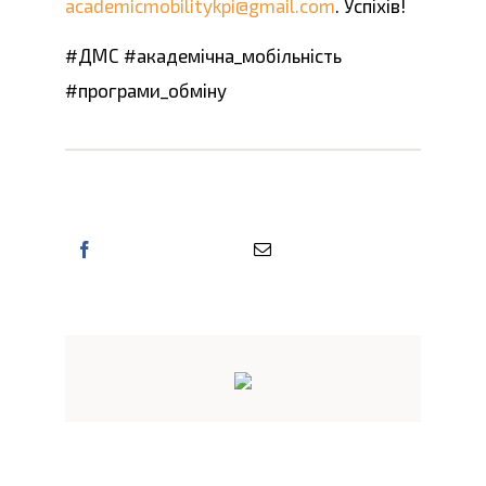
academicmobilitykpi@gmail.com
. Успіхів!
#ДМС #академічна_мобільність
#програми_обміну
Поділіться цією інформацією