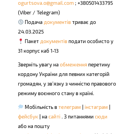
ogurtsova.o@gmail.com
; +380501433795
(Viber / Telegram)
Подача
документів
триває до
24.03.2025
Пакет
документів
подати особисто у
31 корпус каб 1-13
Зверніть увагу на
обмеження
перетину
кордону України для певних категорій
громадян, у зв’язку з чинністю правового
режиму воєнного стану в країні.
Мобільність в
телеграм
|
інстаграм
|
фейсбук
| на
сайті
. З питаннями
сюди
або на пошту