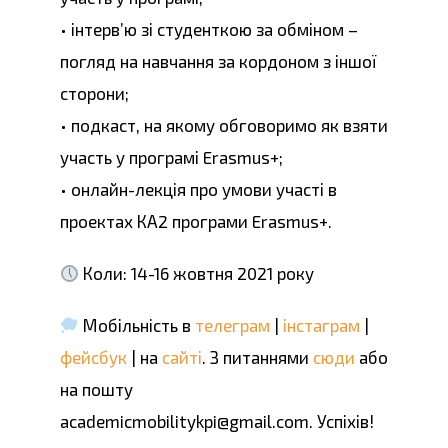
• інтерв’ю зі студенткою за обміном –
погляд на навчання за кордоном з іншої
сторони;
• подкаст, на якому обговоримо як взяти
участь у програмі Erasmus+;
• онлайн-лекція про умови участі в
проектах КА2 програми Erasmus+.
Коли: 14-16 жовтня 2021 року
Мобільність в
телеграм
|
інстаграм
|
фейсбук
| на
сайті
. З питаннями
сюди
або
на пошту
academicmobilitykpi@gmail.com. Успіхів!