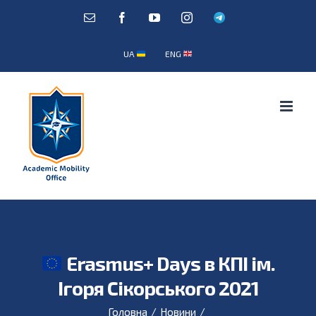
Skip
E-
Facebook
YouTube
Instagram
Telegram
mail:
to
content
UA
ENG
Erasmus+ Days в КПІ ім.
Ігоря Сікорського 2021
Головна
/
Новини
/