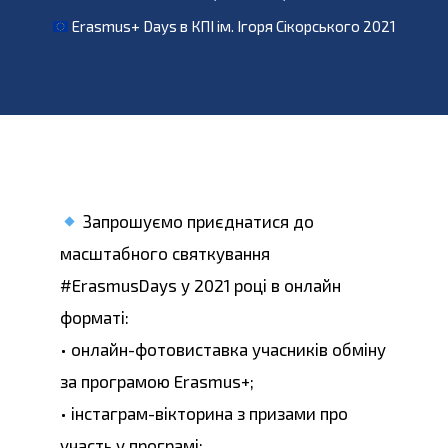
Erasmus+ Days в КПІ ім. Ігоря Сікорського 2021
Запрошуємо приєднатися до
масштабного святкування
#ErasmusDays у 2021 році в онлайн
форматі:
• онлайн-фотовиставка учасників обміну
за програмою Erasmus+;
• інстаграм-вікторина з призами про
участь у програмі;