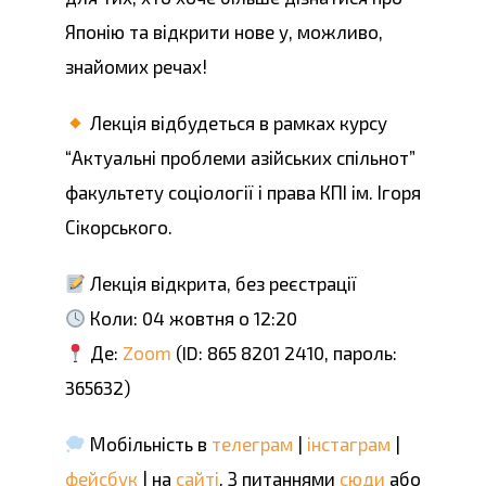
Японію та відкрити нове у, можливо,
знайомих речах!
Лекція відбудеться в рамках курсу
“Актуальні проблеми азійських спільнот”
факультету соціології і права КПІ ім. Ігоря
Сікорського.
Лекція відкрита, без реєстрації
Коли: 04 жовтня о 12:20
Де:
Zoom
(ID: 865 8201 2410, пароль:
365632)
Мобільність в
телеграм
|
інстаграм
|
фейсбук
| на
сайті
. З питаннями
сюди
або