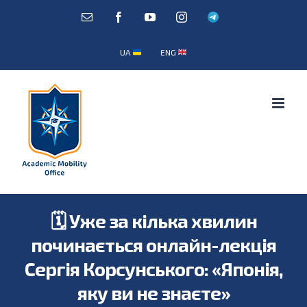
Skip
E-
Facebook
YouTube
Instagram
Telegram
mail:
to
content
UA
ENG
🗓 Уже за кілька хвилин
починається онлайн-лекція
Сергія Корсунського: «Японія,
яку ви не знаєте»