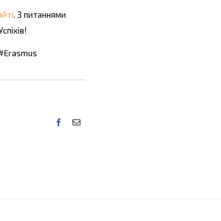
айті
. З питаннями
 Успіхів!
 #Erasmus