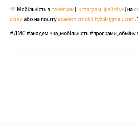
Мобільність в
телеграм
|
інстаграм
|
фейсбук
| на
с
сюди
або на пошту
academicmobilitykpi@gmail.com
.
#ДМС #академічна_мобільність #програми_обміну
Поділіться цією інформацією