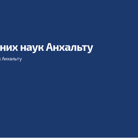
них наук Анхальту
к Анхальту