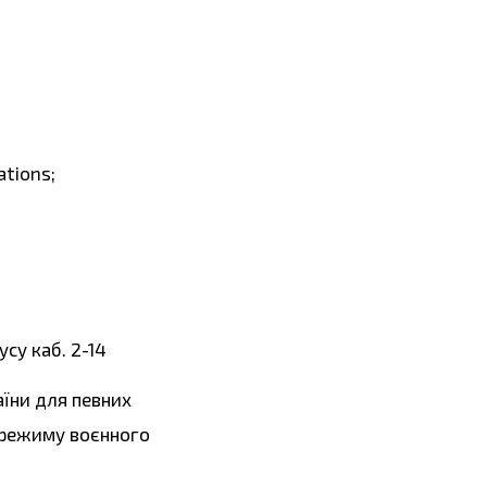
tions;
су каб. 2-14
їни для певних
о режиму воєнного