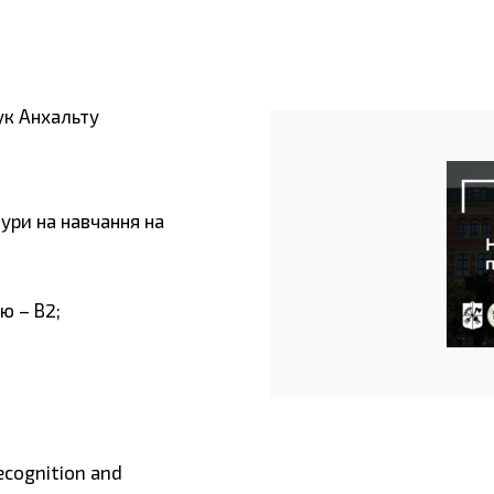
ук Анхальту
ури на навчання на
ю – В2;
ecognition and