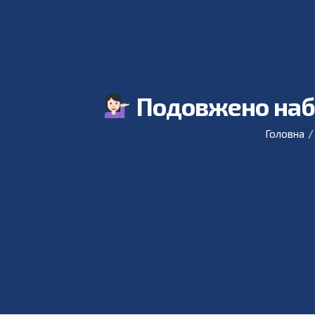
Подовжено набі
Головна
/