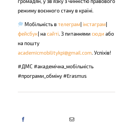
громадян, у зв’язку з чинністю правового
режиму воєнного стану в країні.
Мобільність в
телеграм
|
інстаграм
|
фейсбук
| на
сайті
. З питаннями
сюди
або
на пошту
academicmobilitykpi@gmail.com
. Успіхів!
#ДМС #академічна_мобільність
#програми_обміну #Erasmus
Поділіться цією інформацією