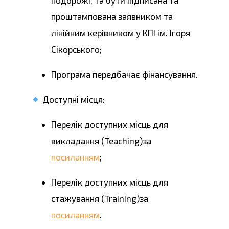
подорожі, та бути підписана та
проштампована заявником та
лінійним керівником у КПІ ім. Ігоря
Сікорського;
Програма передбачає фінансування.
Доступні місця:
Перелік доступних місць для
викладання (Teaching)за
посиланням
;
Перелік доступних місць для
стажування (Training)за
посиланням
.