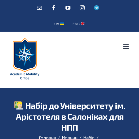
Skip
E-
Facebook
YouTube
Instagram
Telegram
mail:
to
content
UA
ENG
Набір до Університету ім.
Арістотеля в Салоніках для
НПП
Головна
/
Новини
/
Набір
/