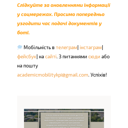
Слідкуйте за оновленнями інформації
у
соцмережах
. Просимо попередньо
узгодити час подачі документів у
боті
.
Мобільність в
телеграм
|
інстаграм
|
фейсбук
| на
сайті
. З питаннями
сюди
або
на пошту
academicmobilitykpi@gmail.com
. Успіхів!