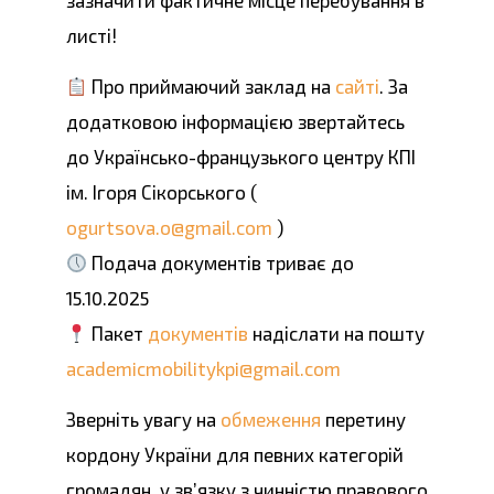
зазначити фактичне місце перебування в
листі!
Про приймаючий заклад на
сайті
. За
додатковою інформацією звертайтесь
до Українсько-французького центру КПІ
ім. Ігоря Сікорського (
ogurtsova.o@gmail.com
)
Подача документів триває до
15.10.2025
Пакет
документів
надіслати на пошту
academicmobilitykpi@gmail.com
Зверніть увагу на
обмеження
перетину
кордону України для певних категорій
громадян, у зв’язку з чинністю правового