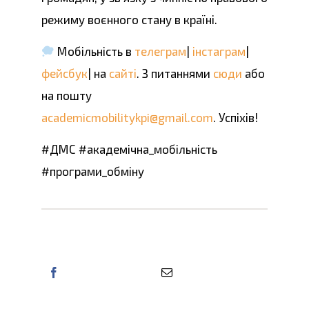
режиму воєнного стану в країні.
Мобільність в
телеграм
|
інстаграм
|
фейсбук
| на
сайті
. З питаннями
сюди
або
на пошту
academicmobilitykpi@gmail.com
. Успіхів!
#ДМС #академічна_мобільність
#програми_обміну
Поділіться цією інформацією