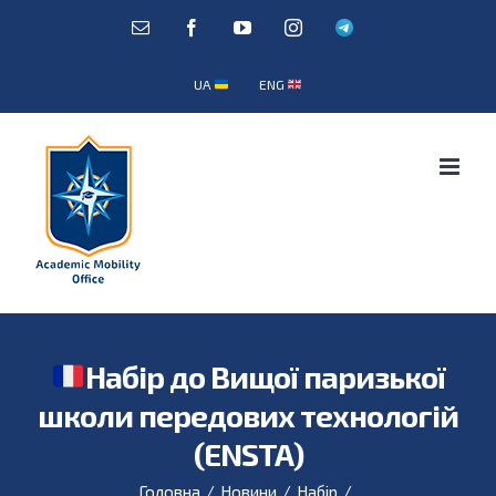
Skip
E-
Facebook
YouTube
Instagram
Telegram
mail:
to
content
UA
ENG
Набір до Вищої паризької
школи передових технологій
(ENSTA)
Головна
/
Новини
/
Набір
/