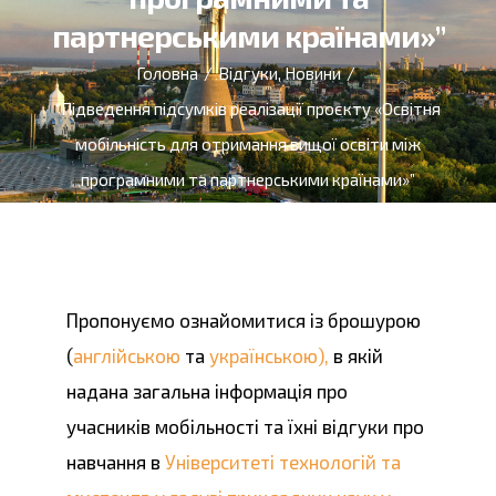
партнерськими країнами»”
Головна
/
Відгуки
,
Новини
/
“Підведення підсумків реалізації проєкту «Освітня
мобільність для отримання вищої освіти між
програмними та партнерськими країнами»”
Пропонуємо ознайомитися із брошурою
(
англійською
та
українською),
в якій
надана загальна інформація про
учасників мобільності та їхні відгуки про
навчання в
Університеті технологій та